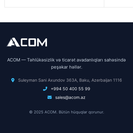
ACOM — Təhlükəsizlik və ticarət avadanlıqları sahəsində
peşəkar həllər.
Suleyman Sani Axundov 363A, Baku, Azerbaijan 1116
+994 50 400 55 99
sales@acom.az
© 2025 ACOM. Bütün hüquqlar qorunur.