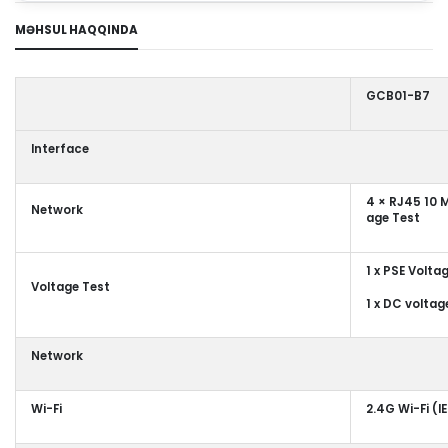
MƏHSUL HAQQINDA
GCB01-B7
Interface
4 × RJ45 10 
Network
age Test
1 x PSE Volta
Voltage Test
1 x DC volta
Network
Wi-Fi
2.4G Wi-Fi (I