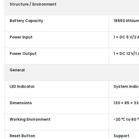
Structure / Environment
Battery Capacity
18650 lithiu
Power Input
1 × DC 5 V/2 
Power Output
1 × DC 12 V/1
General
LED Indicator
System indica
Dimensions
130 × 85 × 33
Working Environment
-20 ℃ to 60 
Reset Button
Support