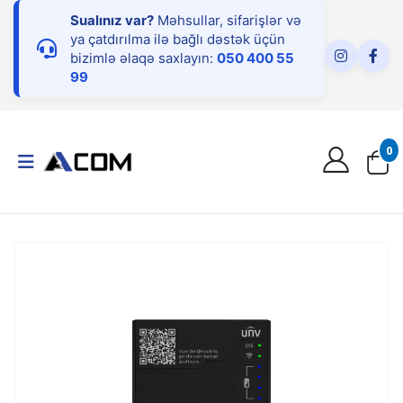
Sualınız var?
Məhsullar, sifarişlər və
ya çatdırılma ilə bağlı dəstək üçün
bizimlə əlaqə saxlayın:
050 400 55
99
0