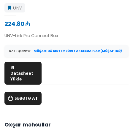
UNV
224.80 ₼
UNV-Link Pro Connect Box
KATEQORIYA:
MÜŞAHIDƏ SISTEMLƏRI > AKSESUARLAR (MÜŞAHIDƏ)
📄
Datasheet
Yüklə
SƏBƏTƏ AT
Oxşar məhsullar