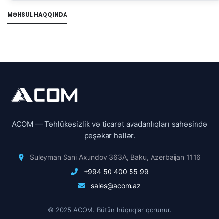
MƏHSUL HAQQINDA
ACOM — Təhlükəsizlik və ticarət avadanlıqları sahəsində
peşəkar həllər.
Suleyman Sani Axundov 363A, Baku, Azerbaijan 1116
+994 50 400 55 99
sales@acom.az
© 2025 ACOM. Bütün hüquqlar qorunur.