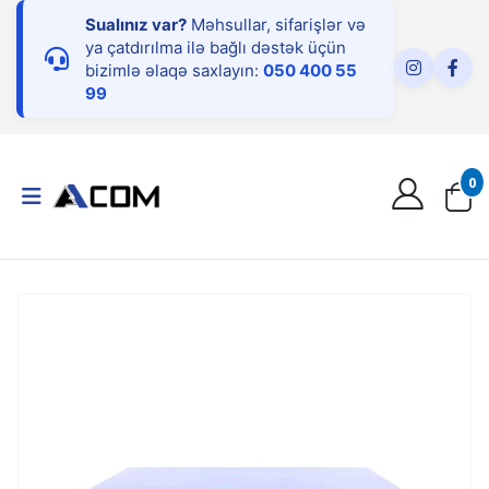
Sualınız var?
Məhsullar, sifarişlər və
ya çatdırılma ilə bağlı dəstək üçün
bizimlə əlaqə saxlayın:
050 400 55
99
0