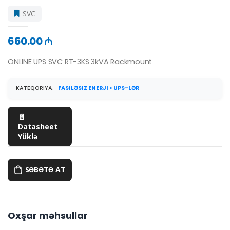
SVC
660.00 ₼
ONLINE UPS SVC RT-3KS 3kVA Rackmount
KATEQORIYA:
FASILƏSIZ ENERJI > UPS-LƏR
📄
Datasheet
Yüklə
SƏBƏTƏ AT
Oxşar məhsullar