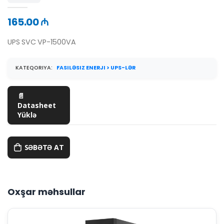
165.00 ₼
UPS SVC VP-1500VA
KATEQORIYA:
FASILƏSIZ ENERJI > UPS-LƏR
📄
Datasheet
Yüklə
SƏBƏTƏ AT
Oxşar məhsullar