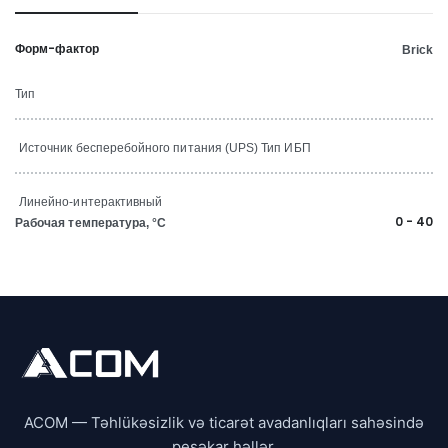
Форм-фактор
Brick
Тип
Источник бесперебойного питания (UPS)
Тип ИБП
Линейно-интерактивный
0 - 40
Рабочая температура, °C
ACOM — Təhlükəsizlik və ticarət avadanlıqları sahəsində
peşəkar həllər.