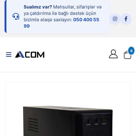
Sualınız var?
Məhsullar, sifarişlər və
ya çatdırılma ilə bağlı dəstək üçün
bizimlə əlaqə saxlayın:
050 400 55
99
0