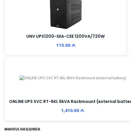
UNV UPS1200-SEA-CEE 1200VA/720W
115.00 ₼
ONLINE UPS SVC RT-6KL 6kVA Rackmount (external batte
1,410.00 ₼
MƏHSUL HAQQINDA