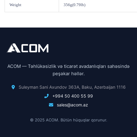
Weight
356g(0.79lb)
ACOM — Təhlükəsizlik və ticarət avadanlıqları sahəsində
peşəkar həllər.
Suleyman Sani Axundov 363A, Baku, Azerbaijan 1116
+994 50 400 55 99
sales@acom.az
© 2025 ACOM. Bütün hüquqlar qorunur.