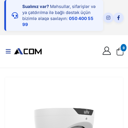
Sualınız var?
Məhsullar, sifarişlər və
ya çatdırılma ilə bağlı dəstək üçün
bizimlə əlaqə saxlayın:
050 400 55
99
0