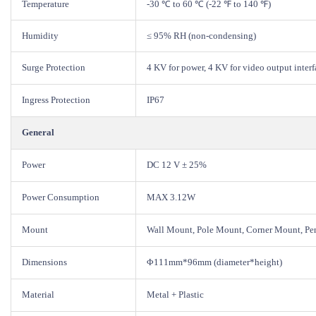
Temperature
-30 ℃ to 60 ℃ (-22 ℉ to 140 ℉)
Humidity
≤ 95% RH (non-condensing)
Surge Protection
4 KV for power, 4 KV for video output interf
Ingress Protection
IP67
General
Power
DC 12 V ± 25%
Power Consumption
MAX 3.12W
Mount
Wall Mount, Pole Mount, Corner Mount, P
Dimensions
Φ111mm*96mm (diameter*height)
Material
Metal + Plastic