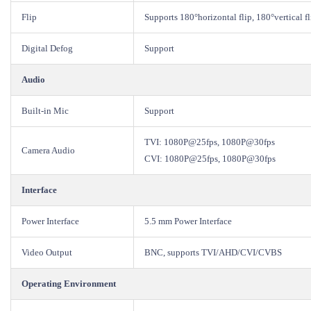
Flip
Supports 180°horizontal flip, 180°vertical fl
Digital Defog
Support
Audio
Built-in Mic
Support
TVI: 1080P@25fps, 1080P@30fps
Camera Audio
CVI: 1080P@25fps, 1080P@30fps
Interface
Power Interface
5.5 mm Power Interface
Video Output
BNC, supports TVI/AHD/CVI/CVBS
Operating Environment