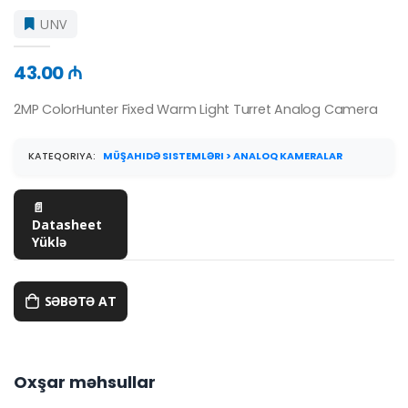
UNV
43.00 ₼
2MP ColorHunter Fixed Warm Light Turret Analog Camera
KATEQORIYA:
MÜŞAHIDƏ SISTEMLƏRI > ANALOQ KAMERALAR
📄
Datasheet
Yüklə
SƏBƏTƏ AT
Oxşar məhsullar