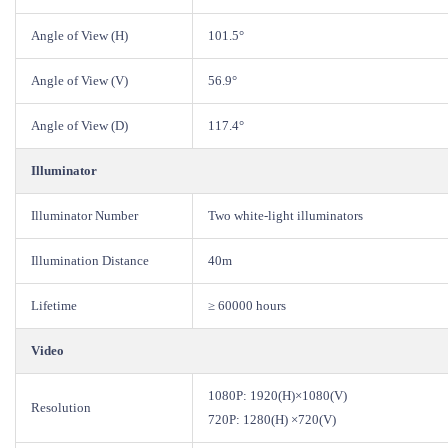
Angle of View (H)
101.5°
Angle of View (V)
56.9°
Angle of View (D)
117.4°
Illuminator
Illuminator Number
Two white-light illuminators
Illumination Distance
40m
Lifetime
≥ 60000 hours
Video
1080P: 1920(H)×1080(V)
Resolution
720P: 1280(H) ×720(V)