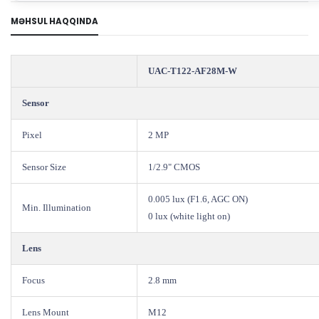
MƏHSUL HAQQINDA
UAC-T122-AF28M-W
Sensor
Pixel
2 MP
Sensor Size
1/2.9" CMOS
0.005 lux (F1.6, AGC ON)
Min. Illumination
0 lux (white light on)
Lens
Focus
2.8 mm
Lens Mount
M12