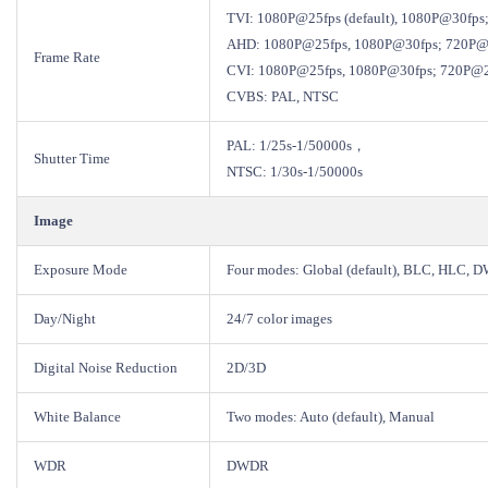
TVI: 1080P@25fps (default), 1080P@30fp
AHD: 1080P@25fps, 1080P@30fps; 720P@
Frame Rate
CVI: 1080P@25fps, 1080P@30fps; 720P@2
CVBS: PAL, NTSC
PAL: 1/25s-1/50000s，
Shutter Time
NTSC: 1/30s-1/50000s
Image
Exposure Mode
Four modes: Global (default), BLC, HLC,
Day/Night
24/7 color images
Digital Noise Reduction
2D/3D
White Balance
Two modes: Auto (default), Manual
WDR
DWDR