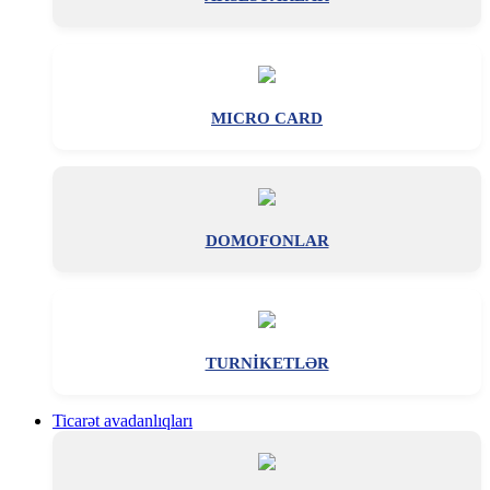
MICRO CARD
DOMOFONLAR
TURNİKETLƏR
Ticarət avadanlıqları