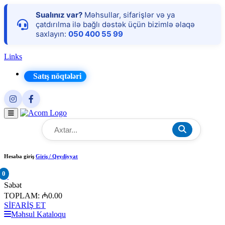
Sualınız var?
Məhsullar, sifarişlər və ya
çatdırılma ilə bağlı dəstək üçün bizimlə əlaqə
saxlayın:
050 400 55 99
Links
Satış nöqtələri
Hesaba giriş
Giriş / Qeydiyyat
0
×
Səbət
TOPLAM:
₼0.00
SİFARİŞ ET
Məhsul Kataloqu