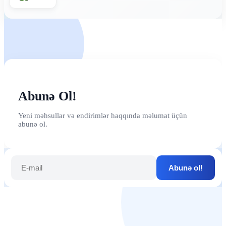
Abunə Ol!
Yeni məhsullar və endirimlər haqqında məlumat üçün
abunə ol.
Abunə ol!