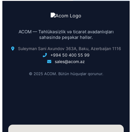
ACOM — Təhlükəsizlik və ticarət avadanlıqları
sahəsində peşəkar həllər.
Suleyman Sani Axundov 363A, Baku, Azerbaijan 1116
+994 50 400 55 99
sales@acom.az
© 2025 ACOM. Bütün hüquqlar qorunur.