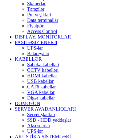
Skanerlər
Tərəzilər
Pul yeşikləri
Data terminallar
Fiyatgör
Access Control
DISPLAY, MONİTORLAR
FASİLƏSİZ ENERJİ
UPS-lər
Batareyalar
KABELLƏR
Şəbəkə kabelləri
CCTV kabelləri
HDMI kabellər
USB kabellər
CAT6 kabellər
VGA kabellər
Digər kabellər
DOMOFON
SERVER AVADANLIQLARI
Server şkafları
SSD - HDD yaddaşlar
Aksesuarlar
UPS-lər
AKUSTİKA SİSTEMLƏRİ