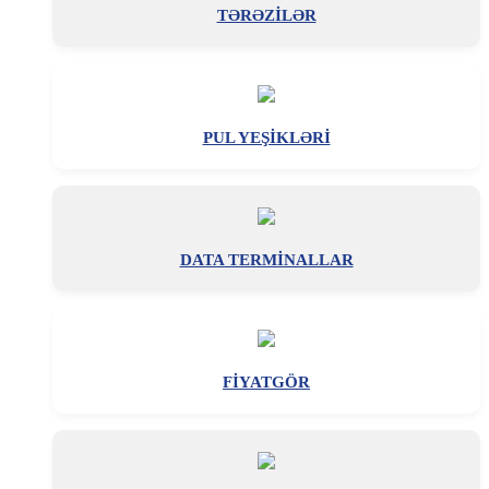
TƏRƏZİLƏR
PUL YEŞİKLƏRİ
DATA TERMİNALLAR
FİYATGÖR