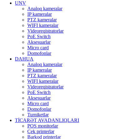
UNV
Analoq kameralar
IP kameralar
PTZ kameralar
WIFI kameralar
Videoreqistratorlar
PoE Switch
Aksesuarlar
Micro card
Domofonlar
DAHUA
Analoq kameralar
IP kameralar
PTZ kameralar
WIFI kameralar
Videoreqistratorlar
PoE Switch
Aksesuarlar
Micro card
Domofonlar
Turniketlər
TİCARƏT AVADANLIQLARI
POS monitorlar
Çek printerlər
Barkod printerlər