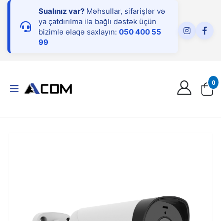
Sualınız var?
Məhsullar, sifarişlər və
ya çatdırılma ilə bağlı dəstək üçün
bizimlə əlaqə saxlayın:
050 400 55
99
0