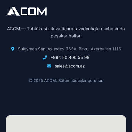
ACOM — Təhlükəsizlik və ticarət avadanlıqları sahəsində
peşəkar həllər.
Suleyman Sani Axundov 363A, Baku, Azerbaijan 1116
+994 50 400 55 99
sales@acom.az
© 2025 ACOM. Bütün hüquqlar qorunur.