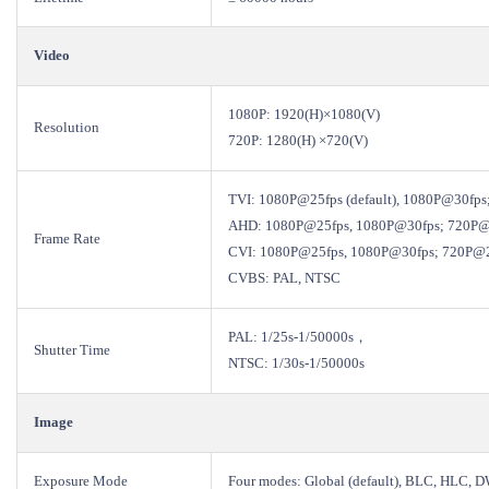
Video
1080P: 1920(H)×1080(V)
Resolution
720P: 1280(H) ×720(V)
TVI: 1080P@25fps (default), 1080P@30fp
AHD: 1080P@25fps, 1080P@30fps; 720P@
Frame Rate
CVI: 1080P@25fps, 1080P@30fps; 720P@2
CVBS: PAL, NTSC
PAL: 1/25s-1/50000s，
Shutter Time
NTSC: 1/30s-1/50000s
Image
Exposure Mode
Four modes: Global (default), BLC, HLC,