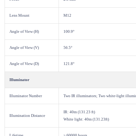
Lens Mount
M12
Angle of View (H)
100.9°
Angle of View (V)
56.5°
Angle of View (D)
121.8°
Illuminator
Illuminator Number
Two IR illuminators; Two white-light illumi
IR: 40m (131.23 ft)
Illumination Distance
White light: 40m (131.23ft)
Lifetime
≥ 60000 hours