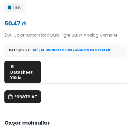
UNV
50.47 ₼
2MP ColorHunter Fixed Dual-light Bullet Analog Camera
KATEQORIYA:
MÜŞAHIDƏ SISTEMLƏRI > ANALOQ KAMERALAR
📄
Datasheet
Yüklə
SƏBƏTƏ AT
Oxşar məhsullar