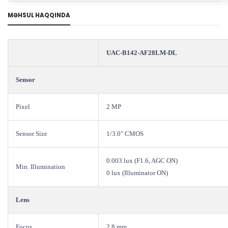
MƏHSUL HAQQINDA
UAC-B142-AF28LM-DL
Sensor
Pixel
2 MP
Sensor Size
1/3.0" CMOS
0.003 lux (F1.6, AGC ON)
Min. Illumination
0 lux (Illuminator ON)
Lens
Focus
2.8 mm