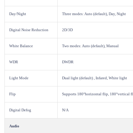
Day/Night
Three modes: Auto (default), Day, Night
Digital Noise Reduction
2D/3D
White Balance
Two modes: Auto (default), Manual
WDR
DWDR
Light Mode
Dual light (default) , Infared, White light
Flip
Supports 180°horizontal flip, 180°vertical f
Digital Defog
N/A
Audio