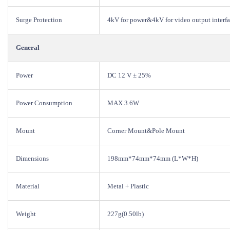
Surge Protection
4kV for power&4kV for video output interfa
General
Power
DC 12 V ± 25%
Power Consumption
MAX 3.6W
Mount
Corner Mount&Pole Mount
Dimensions
198mm*74mm*74mm (L*W*H)
Material
Metal + Plastic
Weight
227g(0.50lb)