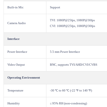
Built-in Mic
Support
TVI: 1080P@25fps, 1080P@30fps
Camera Audio
CVI: 1080P@25fps, 1080P@30fps
Interface
Power Interface
5.5 mm Power Interface
Video Output
BNC, supports TVI/AHD/CVI/CVBS
Operating Environment
Temperature
-30 ℃ to 60 ℃ (-22 ℉ to 140 ℉)
Humidity
≤ 95% RH (non-condensing)