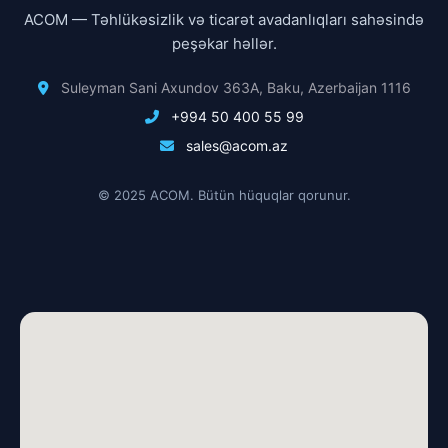
ACOM — Təhlükəsizlik və ticarət avadanlıqları sahəsində
peşəkar həllər.
Suleyman Sani Axundov 363A, Baku, Azerbaijan 1116
+994 50 400 55 99
sales@acom.az
© 2025 ACOM. Bütün hüquqlar qorunur.