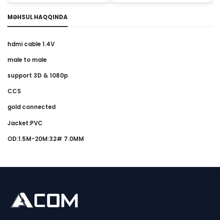
MƏHSUL HAQQINDA
hdmi cable 1.4V
male to male
support 3D & 1080p
CCS
gold connected
Jacket:PVC
OD:1.5M-20M:32# 7.0MM