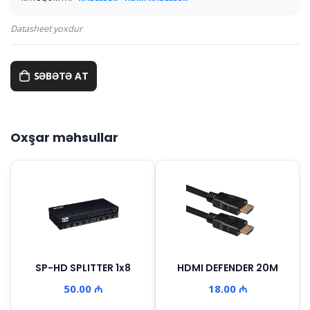
Datasheet yoxdur
SƏBƏTƏ AT
Oxşar məhsullar
SP-HD SPLITTER 1x8
HDMI DEFENDER 20M
50.00 ₼
18.00 ₼