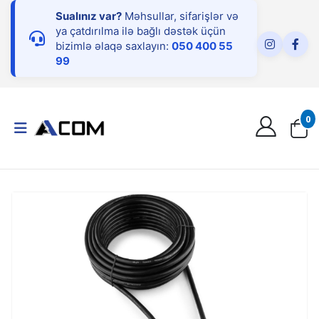
Sualınız var?
Məhsullar, sifarişlər və
ya çatdırılma ilə bağlı dəstək üçün
bizimlə əlaqə saxlayın:
050 400 55
99
0