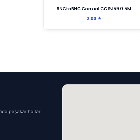
BNCtoBNC Coaxial CC RJ59 0.5M
2.00 ₼
ndə peşəkar həllər.