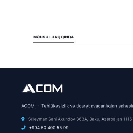
MƏHSUL HAQQINDA
ACOM — Təhlükəsizlik və ticarət avadanlıqları sahəsi
Suleyman Sani Axundov 363A, Baku, Azerbaijan 1116
+994 50 400 55 99