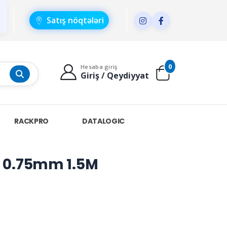
Satış nöqtələri
0
Hesaba giriş
Giriş / Qeydiyyat
RACKPRO
DATALOGIC
 0.75mm 1.5M