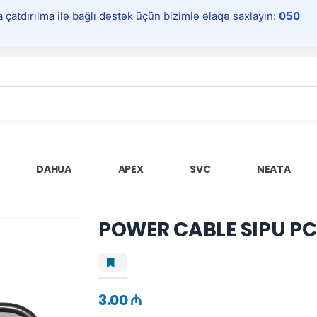
a çatdırılma ilə bağlı dəstək üçün bizimlə əlaqə saxlayın:
050
DAHUA
APEX
SVC
NEATA
POWER CABLE SIPU PC
3.00 ₼