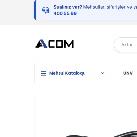
Sualınız var?
Məhsullar, sifarişlər və y
400 55 99
Məhsul Kataloqu
UNV