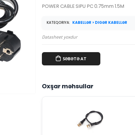
POWER CABLE SIPU PC 0.75mm 1.5M
KATEQORIYA:
KABELLƏR > DIGƏR KABELLƏR
Datasheet yoxdur
SƏBƏTƏ AT
Oxşar məhsullar