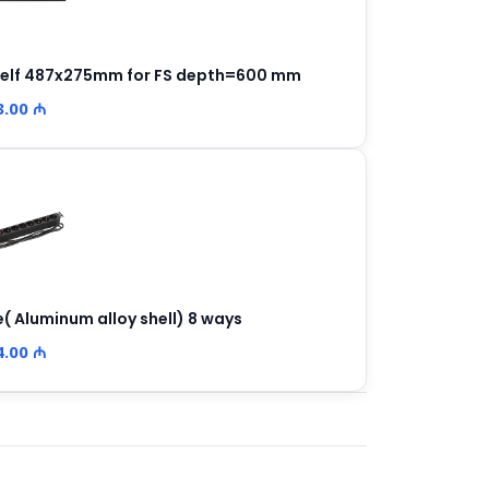
shelf 487x275mm for FS depth=600 mm
3.00 ₼
 Aluminum alloy shell) 8 ways
4.00 ₼