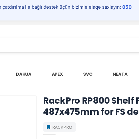
a çatdırılma ilə bağlı dəstək üçün bizimlə əlaqə saxlayın:
050
DAHUA
APEX
SVC
NEATA
RackPro RP800 Shelf F
487x475mm for FS 
RACKPRO