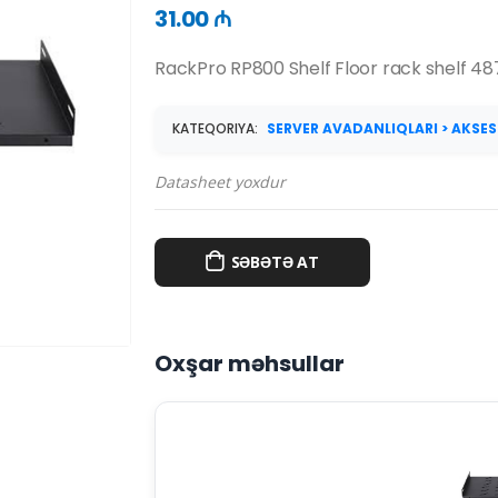
31.00 ₼
RackPro RP800 Shelf Floor rack shelf
KATEQORIYA:
SERVER AVADANLIQLARI > AKSES
Datasheet yoxdur
SƏBƏTƏ AT
Oxşar məhsullar