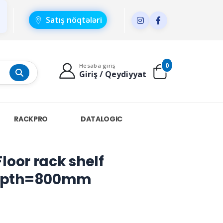
Satış nöqtələri
0
Hesaba giriş
Giriş / Qeydiyyat
RACKPRO
DATALOGIC
loor rack shelf
depth=800mm