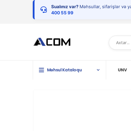
Sualınız var?
Məhsullar, sifarişlər və y
400 55 99
Məhsul Kataloqu
UNV