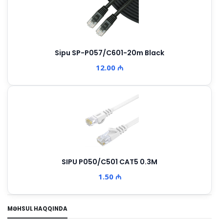
Sipu SP-P057/C601-20m Black
12.00 ₼
SIPU P050/C501 CAT5 0.3M
1.50 ₼
MƏHSUL HAQQINDA