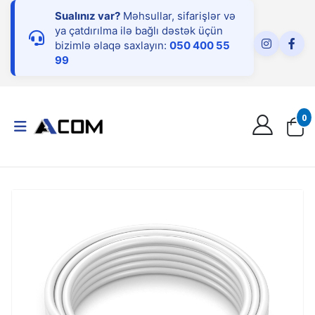
Sualınız var?
Məhsullar, sifarişlər və
ya çatdırılma ilə bağlı dəstək üçün
bizimlə əlaqə saxlayın:
050 400 55
99
0