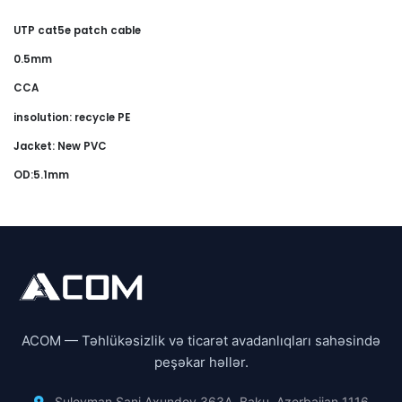
UTP cat5e patch cable
0.5mm
CCA
insolution: recycle PE
Jacket: New PVC
OD:5.1mm
ACOM — Təhlükəsizlik və ticarət avadanlıqları sahəsində
peşəkar həllər.
Suleyman Sani Axundov 363A, Baku, Azerbaijan 1116