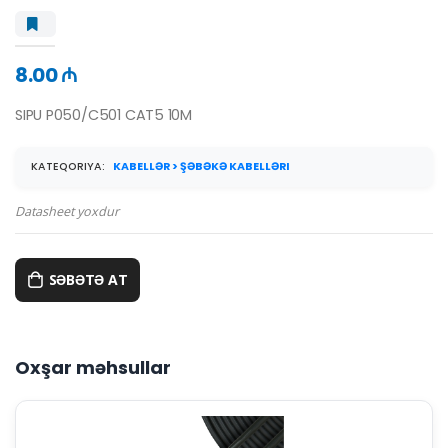
8.00 ₼
SIPU P050/C501 CAT5 10M
KATEQORIYA:
KABELLƏR > ŞƏBƏKƏ KABELLƏRI
Datasheet yoxdur
SƏBƏTƏ AT
Oxşar məhsullar