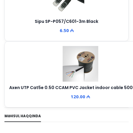
Sipu SP-P057/C601-3m Black
6.50 ₼
Axen UTP Cat5e 0.50 CCAM PVC Jacket indoor cable 5
120.00 ₼
MƏHSUL HAQQINDA