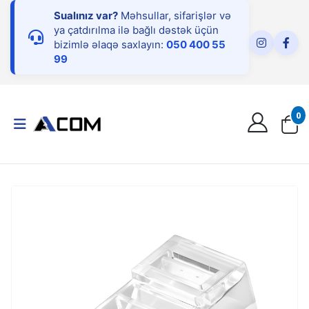
Sualınız var?
Məhsullar, sifarişlər və
ya çatdırılma ilə bağlı dəstək üçün
bizimlə əlaqə saxlayın:
050 400 55
99
0