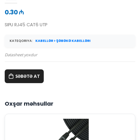
0.30 ₼
SIPU RJ45 CAT6 UTP
KATEQORIYA:
KABELLƏR > ŞƏBƏKƏ KABELLƏRI
Datasheet yoxdur
SƏBƏTƏ AT
Oxşar məhsullar