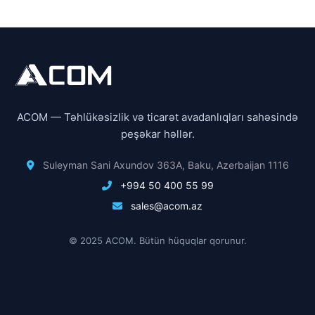
ACOM — Təhlükəsizlik və ticarət avadanlıqları sahəsində
peşəkar həllər.
Suleyman Sani Axundov 363A, Baku, Azerbaijan 1116
+994 50 400 55 99
sales@acom.az
© 2025 ACOM. Bütün hüquqlar qorunur.