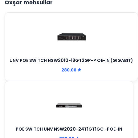
Oxşar məhsullar
UNV POE SWITCH NSW2010-18GT2GP-P OE-IN (GIGABIT)
280.00 ₼
POE SWITCH UNV NSW2020-24T1GT1GC -POE-IN