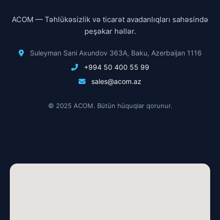
ACOM — Təhlükəsizlik və ticarət avadanlıqları sahəsində
peşəkar həllər.
Suleyman Sani Axundov 363A, Baku, Azerbaijan 1116
+994 50 400 55 99
sales@acom.az
© 2025 ACOM. Bütün hüquqlar qorunur.