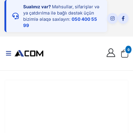
Sualınız var?
Məhsullar, sifarişlər və
ya çatdırılma ilə bağlı dəstək üçün
bizimlə əlaqə saxlayın:
050 400 55
99
0