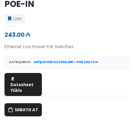
POE-IN
UNV
243.00 ₼
Ethernet Low Power PoE Switches
KATEQORIYA:
MÜŞAHIDƏ SISTEMLƏRI > POE SWITCH
📄
Datasheet
Yüklə
SƏBƏTƏ AT