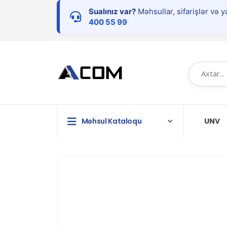
Sualınız var?
Məhsullar, sifarişlər və y
400 55 99
Məhsul Kataloqu
UNV