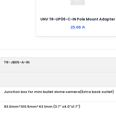
UNV TR-UP06-C-IN Pole Mount Adapter
25.00 ₼
TR-JB05-A-IN
Junction box for mini bullet dome camera(Extra back outlet)
93.0mm*100.5mm*43.1mm (3.7” x4.0”x1.7”)