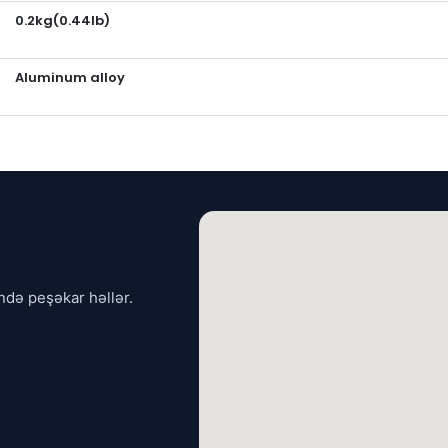
0.2kg(0.44lb)
Aluminum alloy
ndə peşəkar həllər.