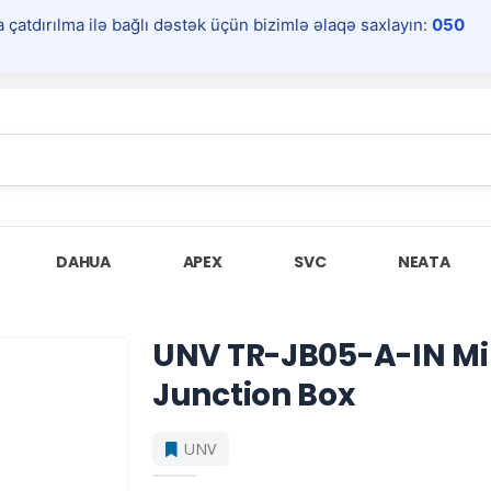
a çatdırılma ilə bağlı dəstək üçün bizimlə əlaqə saxlayın:
050
DAHUA
APEX
SVC
NEATA
UNV TR-JB05-A-IN Mi
Junction Box
UNV