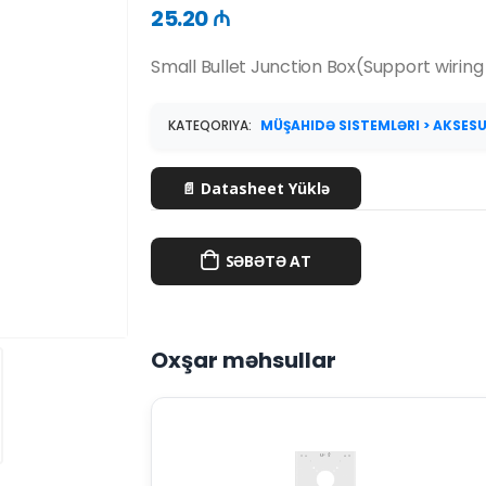
25.20 ₼
Small Bullet Junction Box(Support wirin
KATEQORIYA:
MÜŞAHIDƏ SISTEMLƏRI > AKSES
📄 Datasheet Yüklə
SƏBƏTƏ AT
Oxşar məhsullar