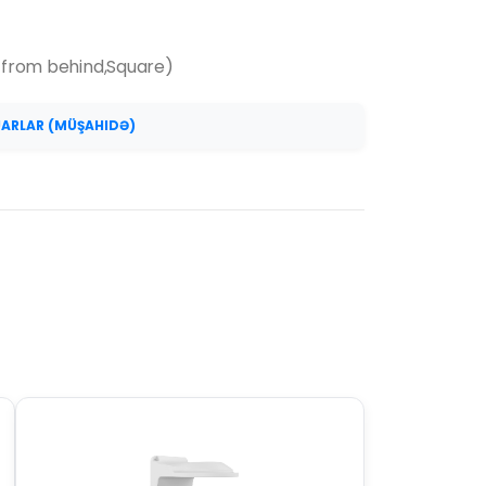
g from behind,Square)
UARLAR (MÜŞAHIDƏ)