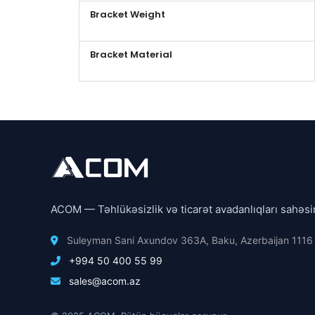
Bracket Weight
Bracket Material
ACOM — Təhlükəsizlik və ticarət avadanlıqları sahəsi
Suleyman Sani Axundov 363A, Baku, Azerbaijan 1116
+994 50 400 55 99
sales@acom.az